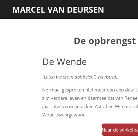
MARCEL VAN DEURSEN
Ga
direct
naar
de
De opbrengst 
hoofdinhoud
De Wende
“Laten we erom dobbelen”, zei Astrid…
Normaal gesproken niet meer dan een detail
zijn verdere leven en daarmee dat van Renée
jaar later verongelukken Astrid en Wim en 
Wout, zwaargewond.
Naar de winkelp