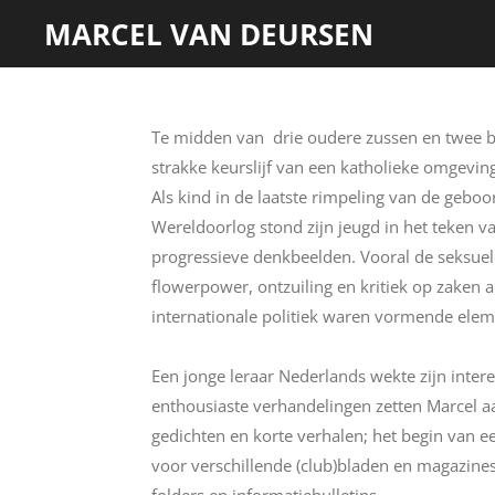
MARCEL VAN DEURSEN
Ga
direct
naar
de
Te midden van drie oudere zussen en twee br
hoofdinhoud
strakke keurslijf van een katholieke omgevin
Als kind in de laatste rimpeling van de gebo
Wereldoorlog stond zijn jeugd in het teken
progressieve denkbeelden. Vooral de seksuele
flowerpower, ontzuiling en kritiek op zaken a
internationale politiek waren vormende ele
Een jonge leraar Nederlands wekte zijn inter
enthousiaste verhandelingen zetten Marcel aa
gedichten en korte verhalen; het begin van ee
voor verschillende (club)bladen en magazines.