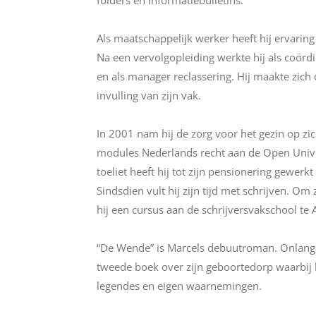
folders en informatiebulletins.
Als maatschappelijk werker heeft hij ervarin
Na een vervolgopleiding werkte hij als coör
en als manager reclassering. Hij maakte zich 
invulling van zijn vak.
In 2001 nam hij de zorg voor het gezin op zi
modules Nederlands recht aan de Open Univers
toeliet heeft hij tot zijn pensionering gewerk
Sindsdien vult hij zijn tijd met schrijven. O
hij een cursus aan de schrijversvakschool t
“De Wende” is Marcels debuutroman. Onlangs
tweede boek over zijn geboortedorp waarbij h
legendes en eigen waarnemingen.