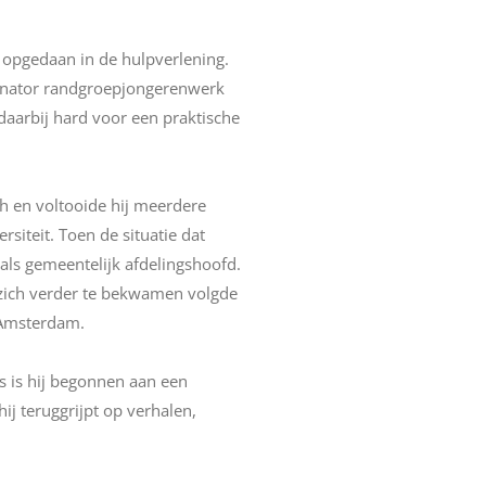
g opgedaan in de hulpverlening.
dinator randgroepjongerenwerk
daarbij hard voor een praktische
ch en voltooide hij meerdere
iteit. Toen de situatie dat
t als gemeentelijk afdelingshoofd.
m zich verder te bekwamen volgde
e Amsterdam.
 is hij begonnen aan een
ij teruggrijpt op verhalen,