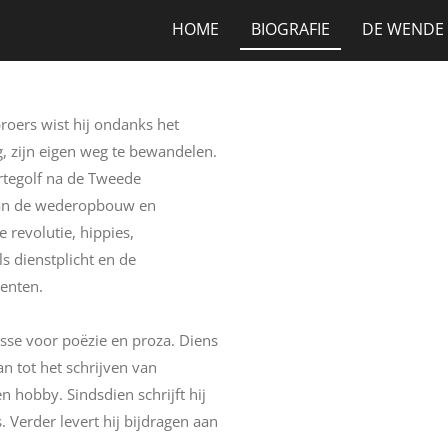
HOME
BIOGRAFIE
DE WENDE
oers wist hij ondanks het
g, zijn eigen weg te bewandelen.
ortegolf na de Tweede
 van de wederopbouw en
 revolutie, hippies,
ls dienstplicht en de
menten.
esse voor poëzie en proza. Diens
n tot het schrijven van
n hobby. Sindsdien schrijft hij
 Verder levert hij bijdragen aan